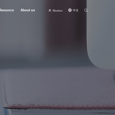
Resource
About us
中文
Member
Software and license
Company profile
IP
Contact us
Partners
Announcement