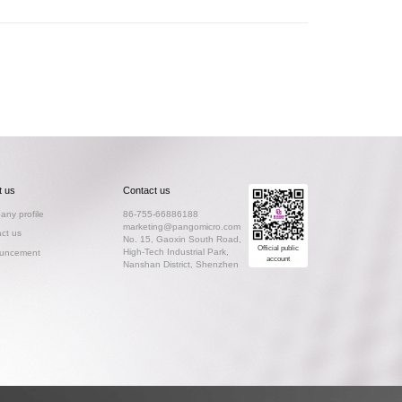
t us
Contact us
ny profile
86-755-66886188
marketing@pangomicro.com
ct us
No. 15, Gaoxin South Road,
Official public
High-Tech Industrial Park,
uncement
account
Nanshan District, Shenzhen