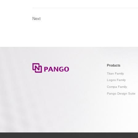
Next
Products
Titan Family
Logos Family
Compa Family
Pango Design Suite