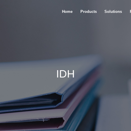
Home
Products
Solutions
Titan Family
Communication
Logos Family
Industrial
Compa Family
Image&Video
Pango Design Suite
Consumer
Auto
IDH
Data center
Other