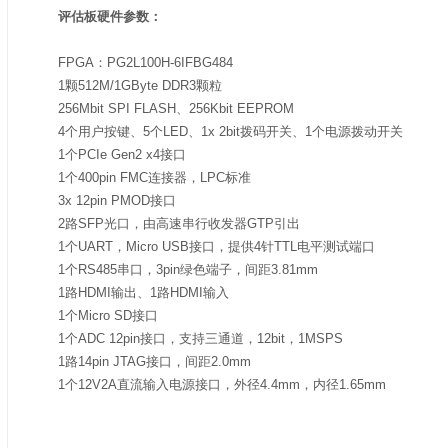
评估板硬件参数：
FPGA：PG2L100H-6IFBG484
1颗512M/1GByte DDR3颗粒
256Mbit SPI FLASH、256Kbit EEPROM
4个用户按键、5个LED、1x 2bit拨码开关、1个电源拨动开关
1个PCIe Gen2 x4接口
1个400pin FMC连接器，LPC标准
3x 12pin PMOD接口
2路SFP光口，由高速串行收发器GTP引出
1个UART，Micro USB接口，提供4针TTL电平测试端口
1个RS485串口，3pin绿色端子，间距3.81mm
1路HDMI输出、1路HDMI输入
1个Micro SD接口
1个ADC 12pin接口，支持三通道，12bit，1MSPS
1路14pin JTAG接口，间距2.0mm
1个12V2A直流输入电源接口，外径4.4mm，内径1.65mm