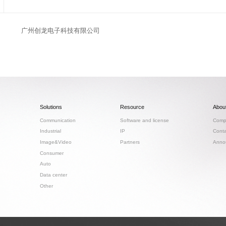
广州创龙电子科技有限公司
Solutions
Resource
Abou
Communication
Software and license
Compa
Industrial
IP
Conta
Image&Video
Partners
Anno
Consumer
Auto
Data center
Other