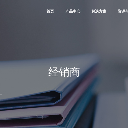
首页
产品中心
解决方案
资源
Kosmo Family
通信
软件与l
Titan Family
工业控制
IP资
Logos Family
图像视频
微视
Compa Family
消费
大学
PDS软件
汽车
合作
经销商
数据中心
其他