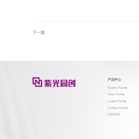
下一篇
产品中心
Kosmo Family
Titan Family
Logos Family
Compa Family
PDS软件