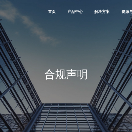
首页
产品中心
解决方案
资源
Kosmo Family
通信
软件与l
Titan Family
工业控制
IP资
Logos Family
图像视频
微视
Compa Family
消费
大学
PDS软件
汽车
合作
合规声明
数据中心
其他