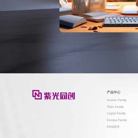
产品中心
Kosmo Family
Titan Family
Logos Family
Compa Family
PDS软件