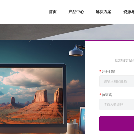
首页
产品中心
解决方案
资源
Kosmo Family
通信
软件与l
Titan Family
工业控制
IP资
Logos Family
图像视频
微视
Compa Family
消费
大学
提交后我们会
PDS软件
汽车
合作
*
注册邮箱
数据中心
其他
*
验证码