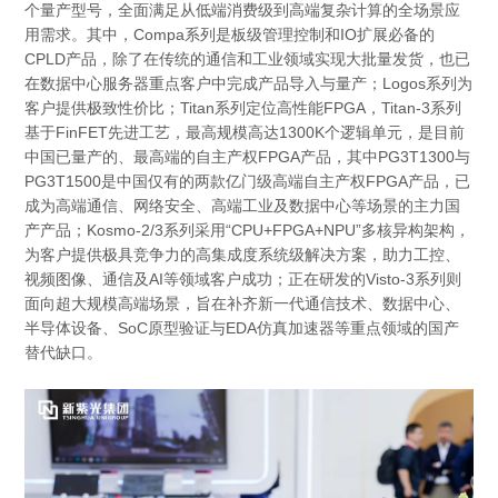
个量产型号，全面满足从低端消费级到高端复杂计算的全场景应
用需求。其中，Compa系列是板级管理控制和IO扩展必备的
CPLD产品，除了在传统的通信和工业领域实现大批量发货，也已
在数据中心服务器重点客户中完成产品导入与量产；Logos系列为
客户提供极致性价比；Titan系列定位高性能FPGA，Titan-3系列
基于FinFET先进工艺，最高规模高达1300K个逻辑单元，是目前
中国已量产的、最高端的自主产权FPGA产品，其中PG3T1300与
PG3T1500是中国仅有的两款亿门级高端自主产权FPGA产品，已
成为高端通信、网络安全、高端工业及数据中心等场景的主力国
产产品；Kosmo-2/3系列采用“CPU+FPGA+NPU”多核异构架构，
为客户提供极具竞争力的高集成度系统级解决方案，助力工控、
视频图像、通信及AI等领域客户成功；正在研发的Visto-3系列则
面向超大规模高端场景，旨在补齐新一代通信技术、数据中心、
半导体设备、SoC原型验证与EDA仿真加速器等重点领域的国产
替代缺口。