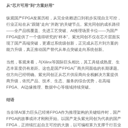
从“芯片可用”到“方案好用”
纵观国产FPGA发展历程，从完全依赖进口到初步实现自主可控，
行业正站在从“跟随”走向“并跑”的关键节点。紫光同创的成长路径
——全产品线覆盖、先进工艺突破、AI推理场景卡位——为国产
FPGA提供了一个值得研究的“样本”。紫光同创不仅在芯片层面实
现了国产高端突破，更通过系统级创新，正完成从芯片到方案的
能力升级，真正推动国产替代从单点突破走向系统创新。
当然，客观来看，与Xilinx等国际巨头相比，其工具链成熟度、生
态丰富度仍有差距。这也是国产FPGA厂商共同面临的长期课题。
但方向已经明确。紫光同创正从芯片供应商向全栈解决方案提供
商升级，依托产品、技术、生态、服务的综合优势，在高端
FPGA、AI边缘推理、数据中心等领域持续突破。
结语
当全球AI算力巨头已经将FPGA作为推理架构的关键组件时，国产
FPGA的故事或许才刚刚开始。以国产龙头紫光同创为代表的国产
FPGA，正持续扛起自主可控的大旗，以可编程算力支撑千行百业