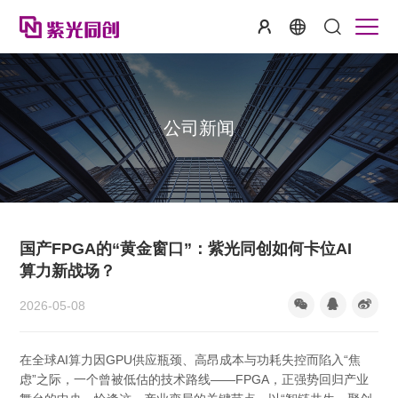
公司新闻
国产FPGA的“黄金窗口”：紫光同创如何卡位AI
算力新战场？
2026-05-08
在全球AI算力因GPU供应瓶颈、高昂成本与功耗失控而陷入“焦
虑”之际，一个曾被低估的技术路线——FPGA，正强势回归产业