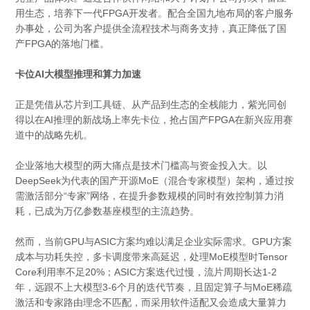
用生态，培养下一代FPGA开发者。配合全国九地布局的客户服务
办事处，公司为客户提供全流程技术与商务支持，真正降低了国
产FPGA的落地门槛。
卡位AI大模型推理和算力加速
正是凭借从芯片到工具链、从产品到生态的全栈能力，紫光同创
得以在AI推理的新战场上率先卡位，抢占国产FPGA在新兴应用赛
道中的战略先机。
企业落地大模型的两大痛点是技术门槛高与资金投入大。以
DeepSeek为代表的国产开源MoE（混合专家模型）架构，通过按
需激活部分“专家”网络，在提升参数规模的同时有效控制算力消
耗，已成为万亿参数基座模型的主流趋势。
然而，当前GPU与ASIC方案均难以满足企业实际需求。GPU方案
成本与功耗失控，多卡调度带来高延迟，处理MoE模型时Tensor
Core利用率不足20%；ASIC方案迭代过慢，流片周期长达1-2
年，远跟不上大模型3-6个月的迭代节奏，且固定算子与MoE稀疏
激活和专家路由理念不匹配，而采用软件适配又会造成大量算力