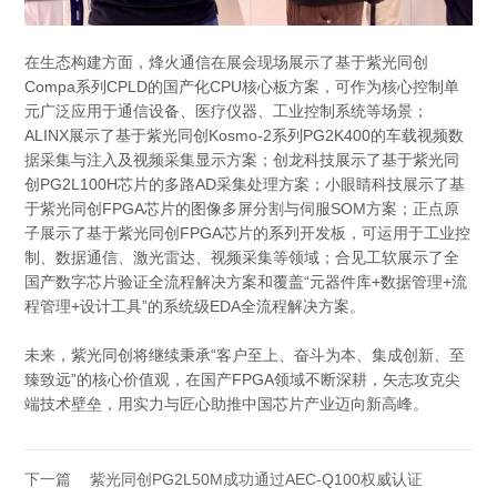
在生态构建方面，烽火通信在展会现场展示了基于紫光同创
Compa系列CPLD的国产化CPU核心板方案，可作为核心控制单
元广泛应用于通信设备、医疗仪器、工业控制系统等场景；
ALINX展示了基于紫光同创Kosmo-2系列PG2K400的车载视频数
据采集与注入及视频采集显示方案；创龙科技展示了基于紫光同
创PG2L100H芯片的多路AD采集处理方案；小眼睛科技展示了基
于紫光同创FPGA芯片的图像多屏分割与伺服SOM方案；正点原
子展示了基于紫光同创FPGA芯片的系列开发板，可运用于工业控
制、数据通信、激光雷达、视频采集等领域；合见工软展示了全
国产数字芯片验证全流程解决方案和覆盖“元器件库+数据管理+流
程管理+设计工具”的系统级EDA全流程解决方案。
未来，紫光同创将继续秉承“客户至上、奋斗为本、集成创新、至
臻致远”的核心价值观，在国产FPGA领域不断深耕，矢志攻克尖
端技术壁垒，用实力与匠心助推中国芯片产业迈向新高峰。
下一篇
紫光同创PG2L50M成功通过AEC-Q100权威认证