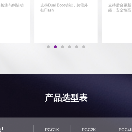
吴检测与纠惜功
支持Dual Boot功能，勿需外
支持后台更新
挂Flash
能，安全性高
产品选型表
1
PGC1K
PGC2K
PGC4
号