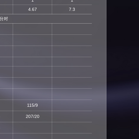
1
1
4.67
7.3
差分对
115/9
8
207/20
8