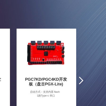
发
PGC7KD/PGC4KD开发
SA_SO
板（盘古PGX-Lite)
PGC4KL
本高性能的
启动方式：支持内置 flash
水屏\视
1路Type-c 串口