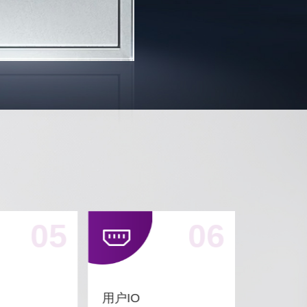
05
06
用户IO
逻辑单