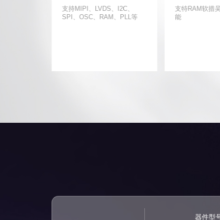
逻辑单元，支持
支持MIPI、LVDS、I2C、
支特RAM软措
1.2V低电压内
SPI、OSC、RAM、PLL等
能
器件型