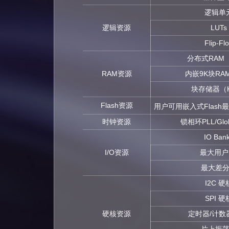
逻辑单
逻辑资源
LUTs
Flip-Fl
分布式RAM（
RAM资源
内嵌9K块RA
块存储器（K
Flash资源
用户可用嵌入式Flash最
时钟资源
锁相环PLL/Globa
IO Ban
I/O资源
最大用户I
最大差
I2C 硬
SPI 硬
硬核资源
定时器/计数