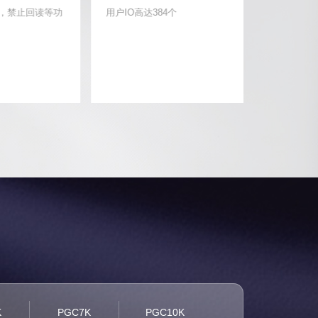
，禁止回读等功
用户IO高达384个
1K-10K 
3.3/2.5
核
K
PGC7K
PGC10K