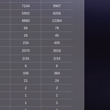
7104
9907
5902
8256
8880
12384
56
78
26
45
234
405
2070
3016
2/16
2/16
6
6
336
384
21
24
2
2
1
1
1
1