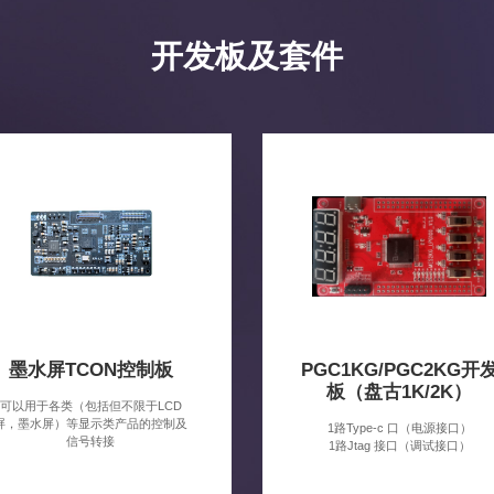
开发板及套件
墨水屏TCON控制板
PGC1KG/PGC2KG开
板（盘古1K/2K）
可以用于各类（包括但不限于LCD
屏，墨水屏）等显示类产品的控制及
1路Type-c 口（电源接口）
信号转接
1路Jtag 接口（调试接口）