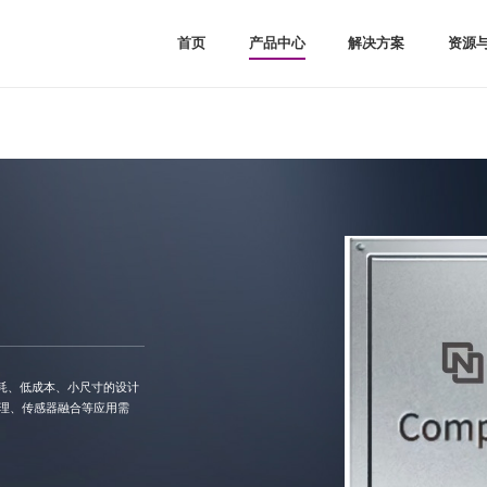
首页
产品中心
解决方案
资源
Kosmo Family
通信
软件与l
Titan Family
工业控制
IP资
Logos Family
图像视频
微视
Compa Family
消费
大学
PDS软件
汽车
合作
数据中心
其他
功耗、低成本、小尺寸的设计
理、传感器融合等应用需