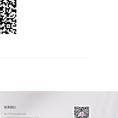
联系我们
86-755-66886188
marketing@pangomicro.com