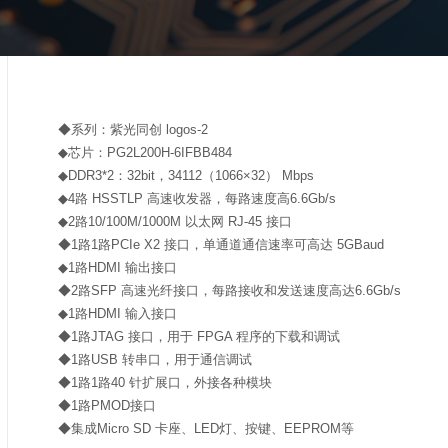
◆系列：紫光同创 logos-2
◆芯片：PG2L200H-6IFBB484
◆DDR3*2：32bit，34112（1066×32） Mbps
◆4路 HSSTLP 高速收发器，每路速度高6.6Gb/s
◆2路10/100M/1000M 以太网 RJ-45 接口
◆1路1路PCIe X2 接口，单通道通信速率可高达 5GBaud
◆1路HDMI 输出接口
◆2路SFP 高速光纤接口，每路接收和发送速度高达6.6Gb/s
◆1路HDMI 输入接口
◆1路JTAG 接口，用于 FPGA 程序的下载和调试
◆1路USB 转串口，用于通信调试
◆1路1路40 针扩展口，外接各种模块
◆1路PMOD接口
◆集成Micro SD 卡座、LED灯、按键、EEPROM等