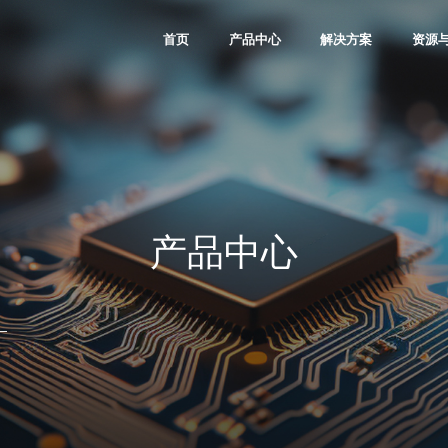
首页
产品中心
解决方案
资源
Kosmo Family
通信
软件与l
Titan Family
工业控制
IP资
Logos Family
图像视频
微视
Compa Family
消费
大学
PDS软件
汽车
合作
产品中心
数据中心
其他