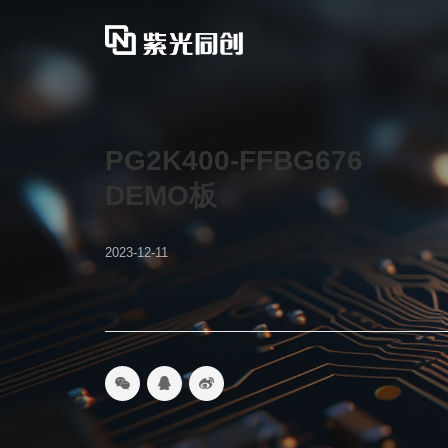
PG2K400-FFBG676
DEMO板
2023-12-11