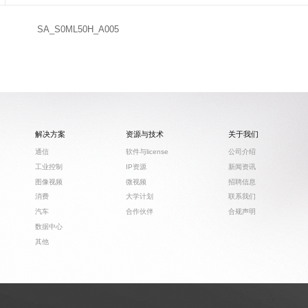
SA_S0ML50H_A005
解决方案
资源与技术
关于我们
通信
软件与license
公司介绍
工业控制
IP资源
新闻资讯
图像视频
微视频
招聘信息
消费
大学计划
联系我们
汽车
合作伙伴
合规声明
数据中心
其他