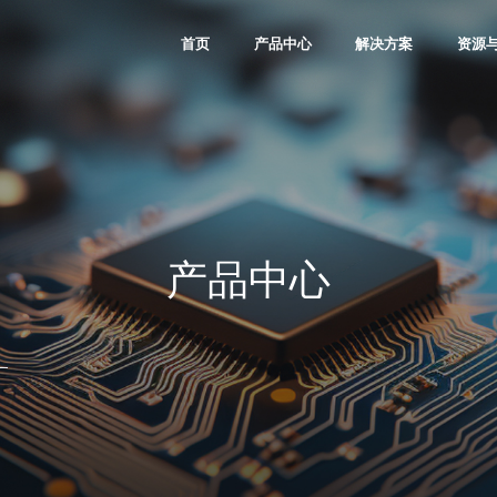
首页
产品中心
解决方案
资源
Kosmo Family
通信
软件与l
Titan Family
工业控制
IP资
Logos Family
图像视频
微视
Compa Family
消费
大学
PDS软件
汽车
合作
产品中心
数据中心
其他