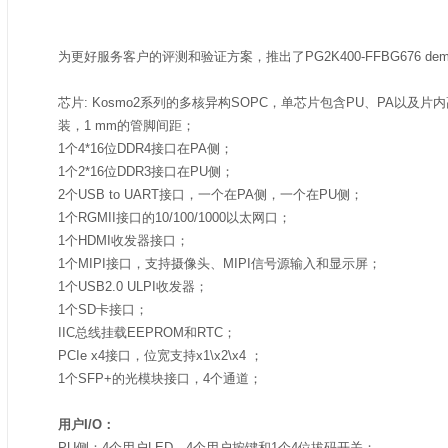
为更好服务客户的评测和验证方案，推出了PG2K400-FFBG676 de
芯片: Kosmo2系列的多核异构SOPC，单芯片包含PU、PA以及片内高速
装，1 mm的管脚间距；
1个4*16位DDR4接口在PA侧；
1个2*16位DDR3接口在PU侧；
2个USB to UART接口，一个在PA侧，一个在PU侧；
1个RGMII接口的10/100/1000以太网口；
1个HDMI收发器接口；
1个MIPI接口，支持摄像头、MIPI信号源输入和显示屏；
1个USB2.0 ULPI收发器；
1个SD卡接口；
IIC总线挂载EEPROM和RTC；
PCIe x4接口，位宽支持x1\x2\x4 ；
1个SFP+的光模块接口，4个通道；
用户I/O：
PU侧：4个用户LED、4个用户按键和1个4位拔码开关；