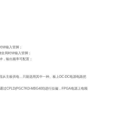
局时钟输入管脚；
PA侧全局时钟输入管脚；
考时钟，输出频率可配置；
指从主板供电，只能选用其中一种。板上DC-DC电源电路把
过CPLD(PGC7KD-MBG400)进行拉偏，FPGA电源上电顺