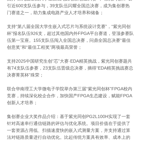
引近600支队伍参与，39支队伍闪耀全国总决赛，成为集创赛热
门赛道之一，助力集成电路产业人才培养和储备；
支持“第八届全国大学生嵌入式芯片与系统设计竞赛”，“紫光同创
杯”报名队伍926支，超过其他国内外FPGA平台赛道，登顶参赛队
伍第一宝座。155支队伍闯入全国总决赛，问鼎全国总决赛“最佳
创意奖”和“最佳工程奖”两项最高荣誉；
支持2025中国研究生创“芯”大赛·EDA精英挑战，紫光同创赛题共
有74支队伍参赛，23支队伍晋级总决赛，摘得“EDA精英挑战赛总
决赛菁英杯”殊荣；
联合华南理工大学微电子学院举办第三届“紫光同创杯”FPGA校内
竞赛，持续深化校企合作，加快国产FPGA生态建设，赋能FPGA
创新人才培养；
集创赛企业大奖作品介绍：基于紫光同创PG2L100H实现了一套
针对高速串行通信链路的评估与优化系统。项目价值在于提供了
一套资源占用低、扫描速度快的嵌入式测量方案，并支持通过算
法对链路质量进行自动优化。比起传统方案具有效率、成本上的